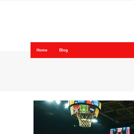
Skip
to
content
Home
Blog