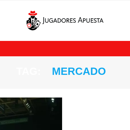
TAG:
MERCADO