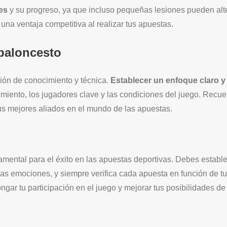
es
y su progreso, ya que incluso pequeñas lesiones pueden altera
una ventaja competitiva al realizar tus apuestas.
 baloncesto
ión de conocimiento y técnica.
Establecer un enfoque claro y
imiento, los jugadores clave y las condiciones del juego. Recuer
 tus mejores aliados en el mundo de las apuestas.
mental para el éxito en las apuestas deportivas. Debes estable
r las emociones, y siempre verifica cada apuesta en función de 
ngar tu participación en el juego y mejorar tus posibilidades de 