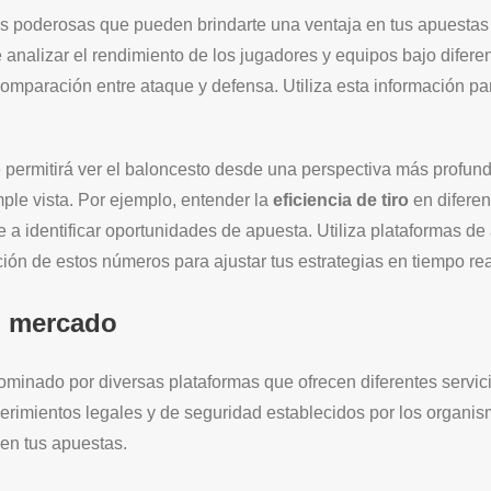
 poderosas que pueden brindarte una ventaja en tus apuestas 
e analizar el rendimiento de los jugadores y equipos bajo difer
la comparación entre ataque y defensa. Utiliza esta información p
 permitirá ver el baloncesto desde una perspectiva más profun
ple vista. Por ejemplo, entender la
eficiencia de tiro
en diferen
te a identificar oportunidades de apuesta. Utiliza plataformas de
ón de estos números para ajustar tus estrategias en tiempo rea
l mercado
minado por diversas plataformas que ofrecen diferentes servici
erimientos legales y de seguridad establecidos por los organis
 en tus apuestas.