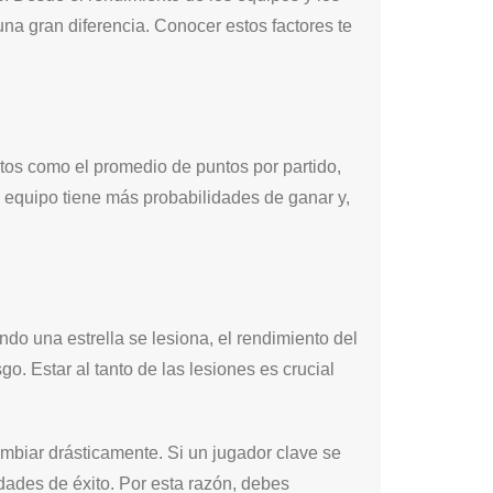
na gran diferencia. Conocer estos factores te
tos como el promedio de puntos por partido,
ué equipo tiene más probabilidades de ganar y,
do una estrella se lesiona, el rendimiento del
o. Estar al tanto de las lesiones es crucial
biar drásticamente. Si un jugador clave se
idades de éxito. Por esta razón, debes