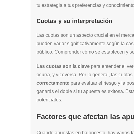
tu estrategia a tus preferencias y conocimient
Cuotas y su interpretación
Las cuotas son un aspecto crucial en el merc
pueden variar significativamente según la cas
público. Comprender cómo se establecen y se i
Las cuotas son la clave
para entender el ver
ocurra, y viceversa. Por lo general, las cuot
correctamente
para evaluar el riesgo y la p
ganarás el doble si tu apuesta es exitosa. Est
potenciales.
Factores que afectan las ap
Cuando apuestas en baloncesto, hay varios
f