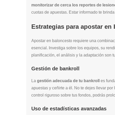
monitorizar de cerca los reportes de lesion
cuotas de apuestas. Estar informado te brinda 
Estrategias para apostar en
Apostar en baloncesto requiere una combinac
esencial. Investiga sobre los equipos, su rend
planificación, el análisis y la adaptación son
Gestión de bankroll
La
gestión adecuada de tu bankroll
es funda
apuestas y ceñirte a él. No te dejes llevar po
control riguroso sobre tus fondos, podrás prolo
Uso de estadísticas avanzadas