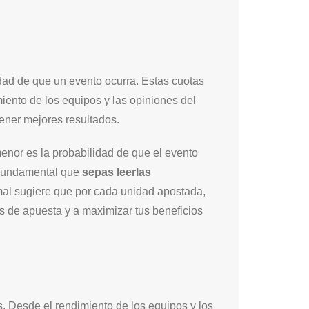
dad de que un evento ocurra. Estas cuotas
iento de los equipos y las opiniones del
ener mejores resultados.
enor es la probabilidad de que el evento
s fundamental que
sepas leerlas
imal sugiere que por cada unidad apostada,
nes de apuesta y a maximizar tus beneficios
s. Desde el rendimiento de los equipos y los