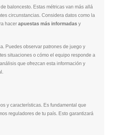
de baloncesto. Estas métricas van más allá
entes circunstancias. Considera datos como la
ara hacer
apuestas más informadas
y
da. Puedes observar patrones de juego y
tes situaciones o cómo el equipo responde a
 análisis que ofrezcan esta información y
l.
os y características. Es fundamental que
mos reguladores de tu país. Esto garantizará