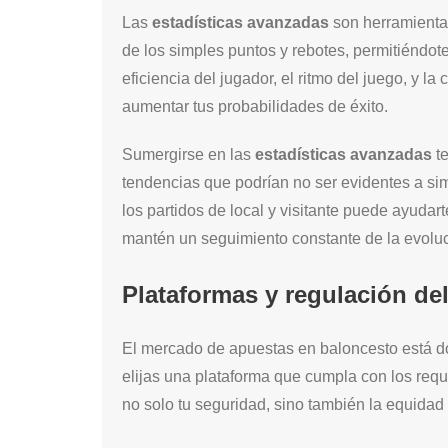
Las
estadísticas avanzadas
son herramientas
de los simples puntos y rebotes, permitiéndot
eficiencia del jugador, el ritmo del juego, y 
aumentar tus probabilidades de éxito.
Sumergirse en las
estadísticas avanzadas
te
tendencias que podrían no ser evidentes a sim
los partidos de local y visitante puede ayudar
mantén un seguimiento constante de la evoluci
Plataformas y regulación de
El mercado de apuestas en baloncesto está do
elijas una plataforma que cumpla con los requ
no solo tu seguridad, sino también la equidad