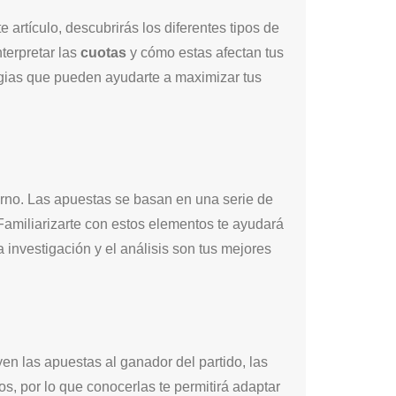
e artículo, descubrirás los diferentes tipos de
terpretar las
cuotas
y cómo estas afectan tus
egias que pueden ayudarte a maximizar tus
rno. Las apuestas se basan en una serie de
 Familiarizarte con estos elementos te ayudará
investigación y el análisis son tus mejores
en las apuestas al ganador del partido, las
os, por lo que conocerlas te permitirá adaptar