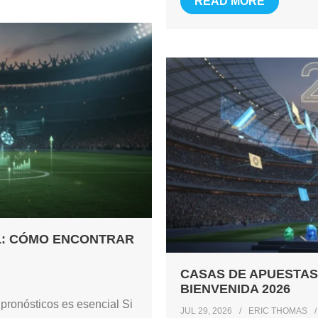
READ MORE
L: CÓMO ENCONTRAR
CASAS DE APUESTAS
BIENVENIDA 2026
 pronósticos es esencial Si
JUL 29, 2026
ERIC THOMAS