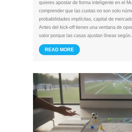
quieres apostar de forma inteligente en el M
comprender que las cuotas no son solo núme
probabilidades implícitas, capital de mercad
Antes del kick-off tienes una ventana de opo
valor porque las casas ajustan líneas según
READ MORE