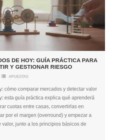
OS DE HOY: GUÍA PRÁCTICA PARA
IR Y GESTIONAR RIESGO
APUESTAS
y: cómo comparar mercados y detectar valor
y: esta guía práctica explica qué aprenderá
rar cuotas entre casas, convertirlas en
star por el margen (overround) y empezar a
 valor, junto a los principios básicos de