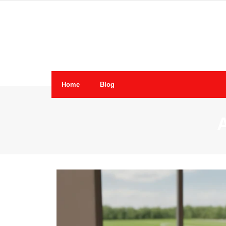
Skip
to
content
Home
Blog