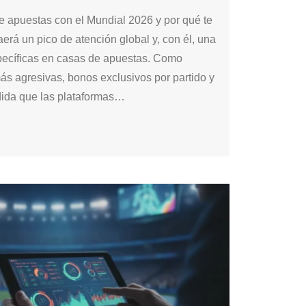
 apuestas con el Mundial 2026 y por qué te
aerá un pico de atención global y, con él, una
ecíficas en casas de apuestas. Como
s agresivas, bonos exclusivos por partido y
ida que las plataformas
…