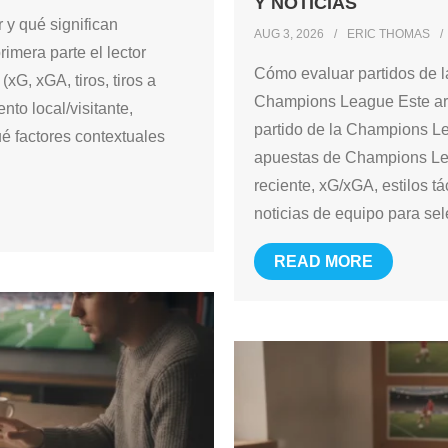
Y NOTICIAS
r y qué significan
AUG 3, 2026
ERIC THOMAS
rimera parte el lector
Cómo evaluar partidos de 
xG, xGA, tiros, tiros a
Champions League Este art
nto local/visitante,
partido de la Champions L
ué factores contextuales
apuestas de Champions Lea
reciente, xG/xGA, estilos tá
noticias de equipo para se
READ MORE