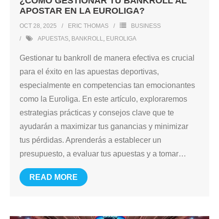
¿CÓMO GESTIONAR TU BANKROLL AL
APOSTAR EN LA EUROLIGA?
OCT 28, 2025
ERIC THOMAS
BUSINESS
APUESTAS
,
BANKROLL
,
EUROLIGA
Gestionar tu bankroll de manera efectiva es crucial
para el éxito en las apuestas deportivas,
especialmente en competencias tan emocionantes
como la Euroliga. En este artículo, exploraremos
estrategias prácticas y consejos clave que te
ayudarán a maximizar tus ganancias y minimizar
tus pérdidas. Aprenderás a establecer un
presupuesto, a evaluar tus apuestas y a tomar
…
READ MORE