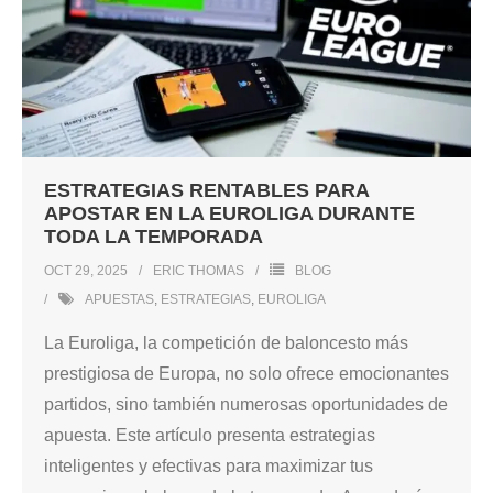
ESTRATEGIAS RENTABLES PARA
APOSTAR EN LA EUROLIGA DURANTE
TODA LA TEMPORADA
OCT 29, 2025
ERIC THOMAS
BLOG
APUESTAS
,
ESTRATEGIAS
,
EUROLIGA
La Euroliga, la competición de baloncesto más
prestigiosa de Europa, no solo ofrece emocionantes
partidos, sino también numerosas oportunidades de
apuesta. Este artículo presenta estrategias
inteligentes y efectivas para maximizar tus