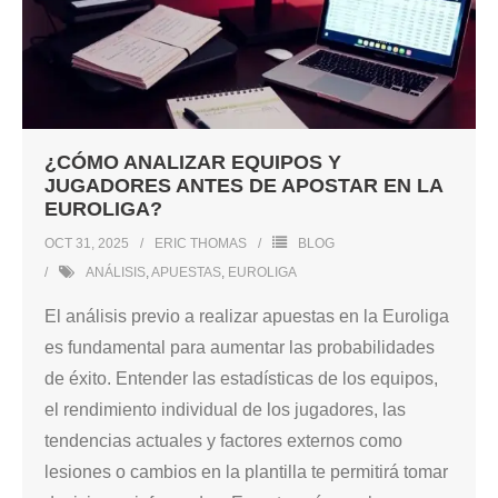
¿CÓMO ANALIZAR EQUIPOS Y
JUGADORES ANTES DE APOSTAR EN LA
EUROLIGA?
OCT 31, 2025
ERIC THOMAS
BLOG
ANÁLISIS
,
APUESTAS
,
EUROLIGA
El análisis previo a realizar apuestas en la Euroliga
es fundamental para aumentar las probabilidades
de éxito. Entender las estadísticas de los equipos,
el rendimiento individual de los jugadores, las
tendencias actuales y factores externos como
lesiones o cambios en la plantilla te permitirá tomar