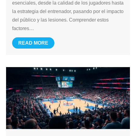
esenciales, desde la calidad de los jugadores hasta
la estrategia del entrenador, pasando por el impacto
del público y las lesiones. Comprender estos
factores
…
READ MORE