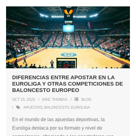
DIFERENCIAS ENTRE APOSTAR EN LA
EUROLIGA Y OTRAS COMPETICIONES DE
BALONCESTO EUROPEO
OCT 25, 2025
ERIC THOMAS
BLOG
APUESTAS
,
BALONCESTO
,
EUROLIGA
En el mundo de las apuestas deportivas, la
Euroliga destaca por su formato y nivel de