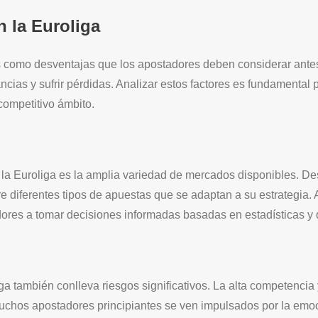
n la Euroliga
as como desventajas que los apostadores deben considerar ante
cias y sufrir pérdidas. Analizar estos factores es fundamental p
competitivo ámbito.
n la Euroliga es la amplia variedad de mercados disponibles. 
e diferentes tipos de apuestas que se adaptan a su estrategia. 
dores a tomar decisiones informadas basadas en estadísticas y
iga también conlleva riesgos significativos. La alta competencia
uchos apostadores principiantes se ven impulsados por la emoci