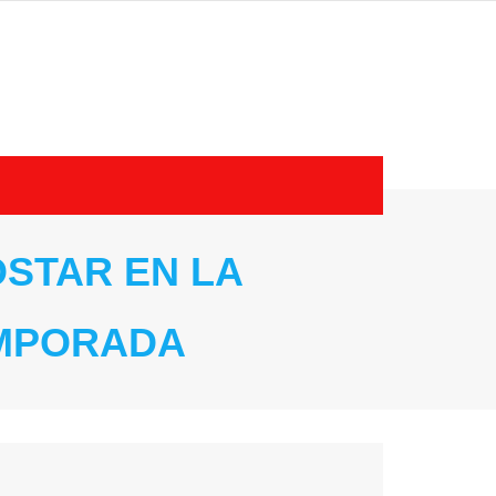
STAR EN LA
EMPORADA