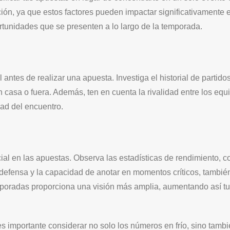
ión, ya que estos factores pueden impactar significativamente el
rtunidades que se presenten a lo largo de la temporada.
ntes de realizar una apuesta. Investiga el historial de partidos
casa o fuera. Además, ten en cuenta la rivalidad entre los equi
ad del encuentro.
ial en las apuestas. Observa las estadísticas de rendimiento, co
 defensa y la capacidad de anotar en momentos críticos, también 
mporadas proporciona una visión más amplia, aumentando así t
es importante considerar no solo los números en frío, sino tambi