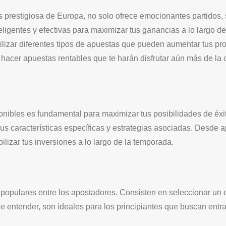
s prestigiosa de Europa, no solo ofrece emocionantes partidos
teligentes y efectivas para maximizar tus ganancias a lo largo 
utilizar diferentes tipos de apuestas que pueden aumentar tus p
 hacer apuestas rentables que te harán disfrutar aún más de la
onibles es fundamental para maximizar tus posibilidades de éxi
 sus características específicas y estrategias asociadas. Desde
lizar tus inversiones a lo largo de la temporada.
 populares entre los apostadores. Consisten en seleccionar un 
de entender, son ideales para los principiantes que buscan entr