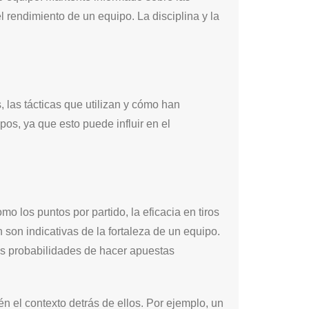
 rendimiento de un equipo. La disciplina y la
, las tácticas que utilizan y cómo han
pos, ya que esto puede influir en el
mo los puntos por partido, la eficacia en tiros
son indicativas de la fortaleza de un equipo.
us probabilidades de hacer apuestas
én el contexto detrás de ellos. Por ejemplo, un