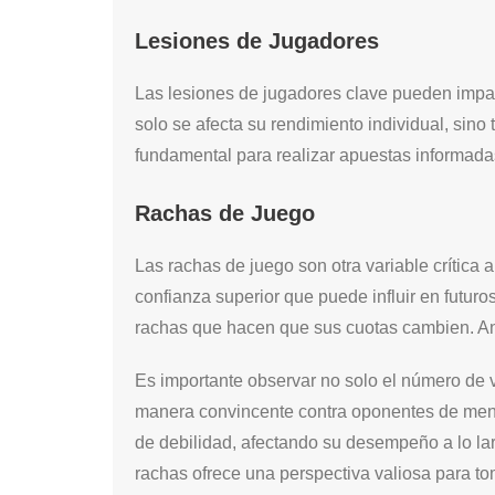
Lesiones de Jugadores
Las lesiones de jugadores clave pueden impac
solo se afecta su rendimiento individual, sino
fundamental para realizar apuestas informada
Rachas de Juego
Las rachas de juego son otra variable crítica
confianza superior que puede influir en futuro
rachas que hacen que sus cuotas cambien. Ana
Es importante observar no solo el número de v
manera convincente contra oponentes de menor 
de debilidad, afectando su desempeño a lo lar
rachas ofrece una perspectiva valiosa para t