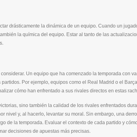
tar drásticamente la dinámica de un equipo. Cuando un jugador
 también la química del equipo. Estar al tanto de las actualizac
s.
 a considerar. Un equipo que ha comenzado la temporada con var
s partidos. Por ejemplo, equipos como el Real Madrid o el Barça,
lizar cómo han enfrentado a sus rivales directos en estas rach
ictorias, sino también la calidad de los rivales enfrentados d
nivel y, al hacerlo, levantar su moral. Sin embargo, una derrot
go de la temporada. Evaluar el contexto de cada partido y cómo
omar decisiones de apuestas más precisas.