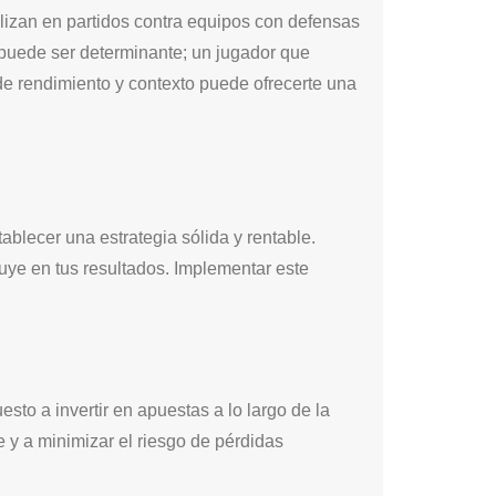
alizan en partidos contra equipos con defensas
puede ser determinante; un jugador que
e rendimiento y contexto puede ofrecerte una
ablecer una estrategia sólida y rentable.
uye en tus resultados. Implementar este
sto a invertir en apuestas a lo largo de la
 y a minimizar el riesgo de pérdidas