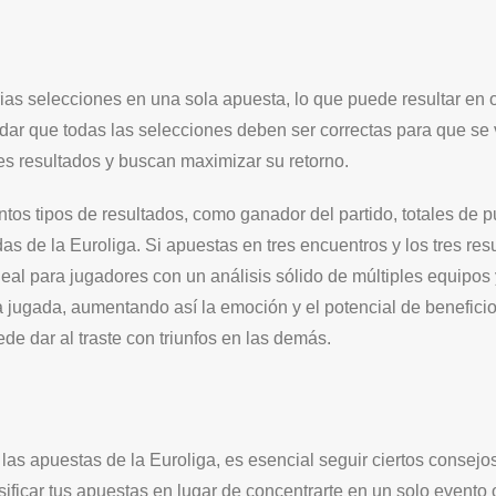
ias selecciones en una sola apuesta, lo que puede resultar en
dar que todas las selecciones deben ser correctas para que se v
es resultados y buscan maximizar su retorno.
tos tipos de resultados, como ganador del partido, totales de p
as de la Euroliga. Si apuestas en tres encuentros y los tres res
eal para jugadores con un análisis sólido de múltiples equipos y
la jugada, aumentando así la emoción y el potencial de benefic
de dar al traste con triunfos en las demás.
las apuestas de la Euroliga, es esencial seguir ciertos consejo
ficar tus apuestas en lugar de concentrarte en un solo evento 