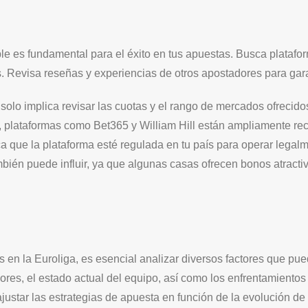
le es fundamental para el éxito en tus apuestas. Busca plataf
. Revisa reseñas y experiencias de otros apostadores para gar
lo implica revisar las cuotas y el rango de mercados ofrecidos, 
lo, plataformas como Bet365 y William Hill están ampliamente r
fica que la plataforma esté regulada en tu país para operar leg
bién puede influir, ya que algunas casas ofrecen bonos atract
en la Euroliga, es esencial analizar diversos factores que pued
dores, el estado actual del equipo, así como los enfrentamiento
justar las estrategias de apuesta en función de la evolución de