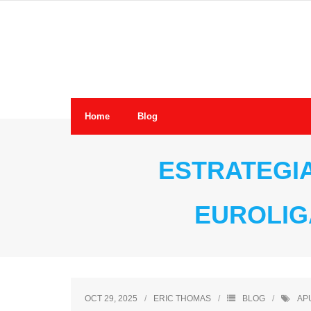
Skip
to
content
Home
Blog
ESTRATEGI
EUROLIG
OCT 29, 2025
ERIC THOMAS
BLOG
AP