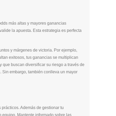
 odds más altas y mayores ganancias
alide la apuesta. Esta estrategia es perfecta
untos y márgenes de victoria. Por ejemplo,
ultan exitosos, tus ganancias se multiplican
 que buscan diversificar su riesgo a través de
io. Sin embargo, también conlleva un mayor
s prácticos. Además de gestionar tu
o equipo. Mantente informado sobre las