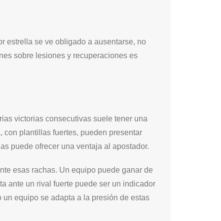
 estrella se ve obligado a ausentarse, no
iones sobre lesiones y recuperaciones es
ias victorias consecutivas suele tener una
 con plantillas fuertes, pueden presentar
as puede ofrecer una ventaja al apostador.
urante esas rachas. Un equipo puede ganar de
a ante un rival fuerte puede ser un indicador
 un equipo se adapta a la presión de estas