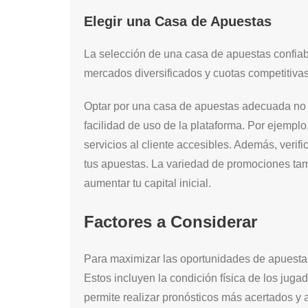
Elegir una Casa de Apuestas
La selección de una casa de apuestas confiab
mercados diversificados y cuotas competitivas
Optar por una casa de apuestas adecuada no so
facilidad de uso de la plataforma. Por ejemp
servicios al cliente accesibles. Además, veri
tus apuestas. La variedad de promociones tam
aumentar tu capital inicial.
Factores a Considerar
Para maximizar las oportunidades de apuestas 
Estos incluyen la condición física de los juga
permite realizar pronósticos más acertados y a