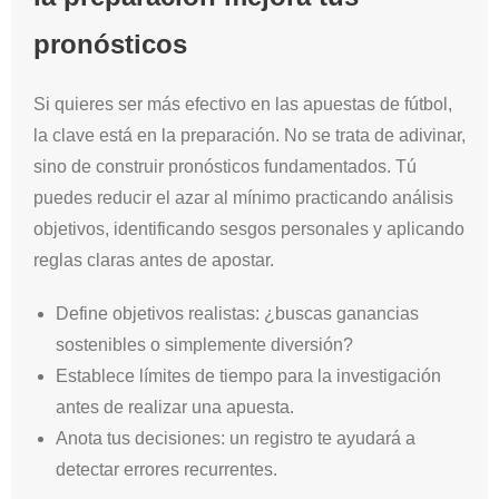
pronósticos
Si quieres ser más efectivo en las apuestas de fútbol,
la clave está en la preparación. No se trata de adivinar,
sino de construir pronósticos fundamentados. Tú
puedes reducir el azar al mínimo practicando análisis
objetivos, identificando sesgos personales y aplicando
reglas claras antes de apostar.
Define objetivos realistas: ¿buscas ganancias
sostenibles o simplemente diversión?
Establece límites de tiempo para la investigación
antes de realizar una apuesta.
Anota tus decisiones: un registro te ayudará a
detectar errores recurrentes.