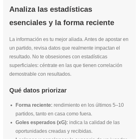
Analiza las estadísticas
esenciales y la forma reciente
La información es tu mejor aliada. Antes de apostar en
un partido, revisa datos que realmente impactan el
resultado. No te obsesiones con estadísticas
superficiales: céntrate en las que tienen correlación
demostrable con resultados.
Qué datos priorizar
Forma reciente:
rendimiento en los últimos 5–10
partidos, tanto en casa como fuera.
Goles esperados (xG):
indica la calidad de las
oportunidades creadas y recibidas.