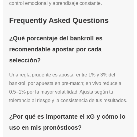
control emocional y aprendizaje constante.
Frequently Asked Questions
¿Qué porcentaje del bankroll es
recomendable apostar por cada
selección?
Una regla prudente es apostar entre 1% y 3% del
bankroll por apuesta en pre-match; en vivo reduce a
0.5–1% por la mayor volatilidad. Ajusta según tu
tolerancia al riesgo y la consistencia de tus resultados.
¿Por qué es importante el xG y cómo lo
uso en mis pronósticos?