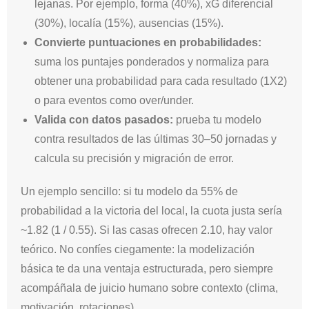
lejanas. Por ejemplo, forma (40%), xG diferencial
(30%), localía (15%), ausencias (15%).
Convierte puntuaciones en probabilidades:
suma los puntajes ponderados y normaliza para
obtener una probabilidad para cada resultado (1X2)
o para eventos como over/under.
Valida con datos pasados:
prueba tu modelo
contra resultados de las últimas 30–50 jornadas y
calcula su precisión y migración de error.
Un ejemplo sencillo: si tu modelo da 55% de
probabilidad a la victoria del local, la cuota justa sería
~1.82 (1 / 0.55). Si las casas ofrecen 2.10, hay valor
teórico. No confíes ciegamente: la modelización
básica te da una ventaja estructurada, pero siempre
acompáñala de juicio humano sobre contexto (clima,
motivación, rotaciones).