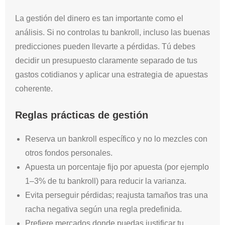
La gestión del dinero es tan importante como el
análisis. Si no controlas tu bankroll, incluso las buenas
predicciones pueden llevarte a pérdidas. Tú debes
decidir un presupuesto claramente separado de tus
gastos cotidianos y aplicar una estrategia de apuestas
coherente.
Reglas prácticas de gestión
Reserva un bankroll específico y no lo mezcles con
otros fondos personales.
Apuesta un porcentaje fijo por apuesta (por ejemplo
1–3% de tu bankroll) para reducir la varianza.
Evita perseguir pérdidas; reajusta tamaños tras una
racha negativa según una regla predefinida.
Prefiere mercados donde puedas justificar tu