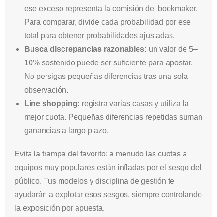
ese exceso representa la comisión del bookmaker.
Para comparar, divide cada probabilidad por ese
total para obtener probabilidades ajustadas.
Busca discrepancias razonables:
un valor de 5–
10% sostenido puede ser suficiente para apostar.
No persigas pequeñas diferencias tras una sola
observación.
Line shopping:
registra varias casas y utiliza la
mejor cuota. Pequeñas diferencias repetidas suman
ganancias a largo plazo.
Evita la trampa del favorito: a menudo las cuotas a
equipos muy populares están infladas por el sesgo del
público. Tus modelos y disciplina de gestión te
ayudarán a explotar esos sesgos, siempre controlando
la exposición por apuesta.