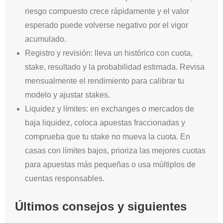
riesgo compuesto crece rápidamente y el valor
esperado puede volverse negativo por el vigor
acumulado.
Registro y revisión: lleva un histórico con cuota,
stake, resultado y la probabilidad estimada. Revisa
mensualmente el rendimiento para calibrar tu
modelo y ajustar stakes.
Liquidez y límites: en exchanges o mercados de
baja liquidez, coloca apuestas fraccionadas y
comprueba que tu stake no mueva la cuota. En
casas con límites bajos, prioriza las mejores cuotas
para apuestas más pequeñas o usa múltiplos de
cuentas responsables.
Últimos consejos y siguientes