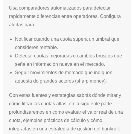
Usa comparadores automatizados para detectar
rápidamente diferencias entre operadores. Configura
alertas para:
Notificar cuando una cuota supera un umbral que
consideres rentable.
Detectar cuotas mejoradas o cambios bruscos que
señalen información nueva en el mercado.
Seguir movimientos de mercado que indiquen
apuesta de grandes actores (sharp money).
Con estas fuentes y estrategias sabrás dónde mirar y
cómo filtrar las cuotas altas; en la siguiente parte
profundizaremos en cómo evaluar el valor real de una
cuota, ejemplos prácticos de cálculo y cómo
integrarlas en una estrategia de gestión del bankroll.