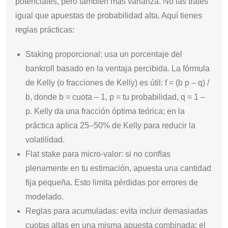
potenciales, pero también más varianza. No las trates
igual que apuestas de probabilidad alta. Aquí tienes
reglas prácticas:
Staking proporcional: usa un porcentaje del
bankroll basado en la ventaja percibida. La fórmula
de Kelly (o fracciones de Kelly) es útil: f = (b p – q) /
b, donde b = cuota – 1, p = tu probabilidad, q = 1 –
p. Kelly da una fracción óptima teórica; en la
práctica aplica 25–50% de Kelly para reducir la
volatilidad.
Flat stake para micro-valor: si no confías
plenamente en tu estimación, apuesta una cantidad
fija pequeña. Esto limita pérdidas por errores de
modelado.
Reglas para acumuladas: evita incluir demasiadas
cuotas altas en una misma apuesta combinada; el