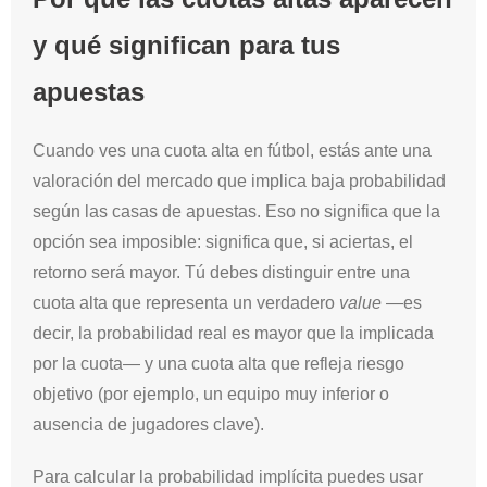
y qué significan para tus
apuestas
Cuando ves una cuota alta en fútbol, estás ante una
valoración del mercado que implica baja probabilidad
según las casas de apuestas. Eso no significa que la
opción sea imposible: significa que, si aciertas, el
retorno será mayor. Tú debes distinguir entre una
cuota alta que representa un verdadero
value
—es
decir, la probabilidad real es mayor que la implicada
por la cuota— y una cuota alta que refleja riesgo
objetivo (por ejemplo, un equipo muy inferior o
ausencia de jugadores clave).
Para calcular la probabilidad implícita puedes usar