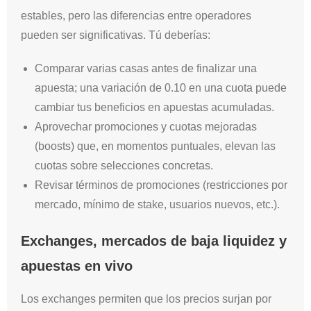
estables, pero las diferencias entre operadores
pueden ser significativas. Tú deberías:
Comparar varias casas antes de finalizar una
apuesta; una variación de 0.10 en una cuota puede
cambiar tus beneficios en apuestas acumuladas.
Aprovechar promociones y cuotas mejoradas
(boosts) que, en momentos puntuales, elevan las
cuotas sobre selecciones concretas.
Revisar términos de promociones (restricciones por
mercado, mínimo de stake, usuarios nuevos, etc.).
Exchanges, mercados de baja liquidez y
apuestas en vivo
Los exchanges permiten que los precios surjan por