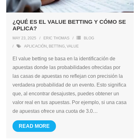
¿QUÉ ES EL VALUE BETTING Y CÓMO SE
APLICA?
MAY 23, 2025
ERIC THOMAS
BLOG
APLICACIÓN
,
BETTING
,
VALUE
El value betting se basa en la identificación de
apuestas donde las probabilidades ofrecidas por
las casas de apuestas no reflejan con precisión la
verdadera probabilidad de un evento. Esto significa
que, al encontrar desajustes, puedes obtener un
valor real en tus apuestas. Por ejemplo, si una casa
de apuestas ofrece una cuota de 3.0
…
READ MORE