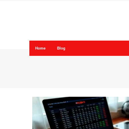
Skip
to
content
Home
Blog