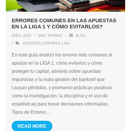
ERRORES COMUNES EN LAS APUESTAS
EN LA LIGA 1 Y CÓMO EVITARLOS?
FEB 5, 2026
ERIC THOMAS
BLOG
APUESTAS
,
ERRORES
,
LIGA
En esta guía analizo los errores más comunes al
apostar en la LIGA 1, cómo evitarlos y cómo
proteger tu capital; advierto sobre apuestas
impulsivas y la mala gestión del bankroll que
causan pérdidas, y promuevo prácticas positivas
como la investigación, la disciplina y el uso de
estadísticas para tomar decisiones informadas.
Tipos de Errores
…
READ MORE