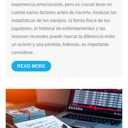
experiencia emocionante, pero es crucial tener en
cuenta varios factores antes de hacerlo. Analizar las
estadísticas de los equipos, la forma física de los
jugadores, el historial de enfrentamientos y las
lesiones recientes puede marcar la diferencia entre
un acierto y una pérdida. Además, es importante
considerar
…
READ MORE