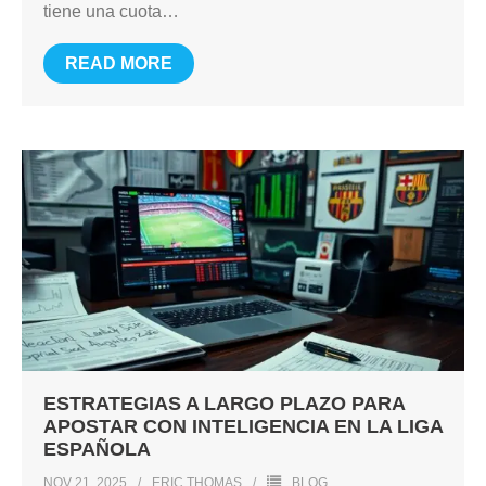
tiene una cuota
…
READ MORE
ESTRATEGIAS A LARGO PLAZO PARA
APOSTAR CON INTELIGENCIA EN LA LIGA
ESPAÑOLA
NOV 21, 2025
ERIC THOMAS
BLOG