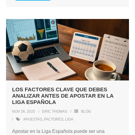
LOS FACTORES CLAVE QUE DEBES
ANALIZAR ANTES DE APOSTAR EN LA
LIGA ESPAÑOLA
NOV 26, 2025
ERIC THOMAS
BLOG
APUESTAS
,
FACTORES
,
LIGA
Apostar en la Liga Española puede ser una