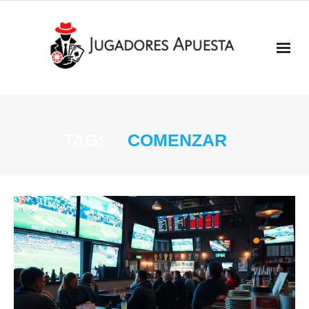
Skip
to
content
TAG:
COMENZAR