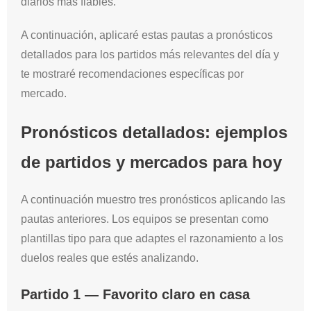
diarios más fiables.
A continuación, aplicaré estas pautas a pronósticos
detallados para los partidos más relevantes del día y
te mostraré recomendaciones específicas por
mercado.
Pronósticos detallados: ejemplos
de partidos y mercados para hoy
A continuación muestro tres pronósticos aplicando las
pautas anteriores. Los equipos se presentan como
plantillas tipo para que adaptes el razonamiento a los
duelos reales que estés analizando.
Partido 1 — Favorito claro en casa