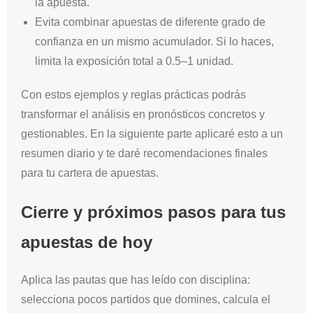
la apuesta.
Evita combinar apuestas de diferente grado de
confianza en un mismo acumulador. Si lo haces,
limita la exposición total a 0.5–1 unidad.
Con estos ejemplos y reglas prácticas podrás
transformar el análisis en pronósticos concretos y
gestionables. En la siguiente parte aplicaré esto a un
resumen diario y te daré recomendaciones finales
para tu cartera de apuestas.
Cierre y próximos pasos para tus
apuestas de hoy
Aplica las pautas que has leído con disciplina:
selecciona pocos partidos que domines, calcula el