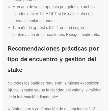
Mercado de valor: apuesta por goles en ambas
mitades o over 1.5 HT/FT si las casas ofrecen
buenas combinaciones.
Tamaño de apuesta: 0.5–1 unidad según
confirmación de alineaciones. Riesgo: medio-alto.
Recomendaciones prácticas por
tipo de encuentro y gestión del
stake
No todos los partidos requieren la misma exposición.
Ajusta tu stake según la claridad del valor y la calidad
de la información disponible:
Valor claro y confirmación de alineaciones: 1–3