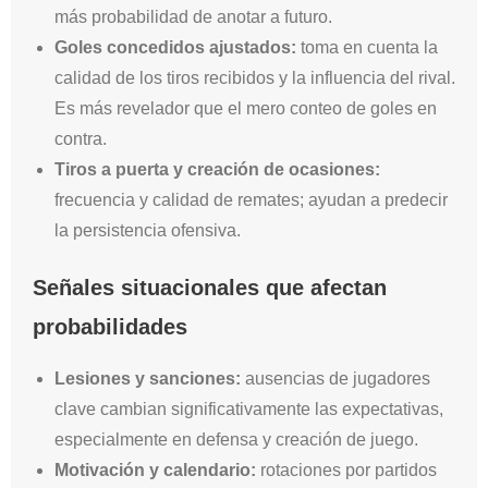
más probabilidad de anotar a futuro.
Goles concedidos ajustados:
toma en cuenta la
calidad de los tiros recibidos y la influencia del rival.
Es más revelador que el mero conteo de goles en
contra.
Tiros a puerta y creación de ocasiones:
frecuencia y calidad de remates; ayudan a predecir
la persistencia ofensiva.
Señales situacionales que afectan
probabilidades
Lesiones y sanciones:
ausencias de jugadores
clave cambian significativamente las expectativas,
especialmente en defensa y creación de juego.
Motivación y calendario:
rotaciones por partidos