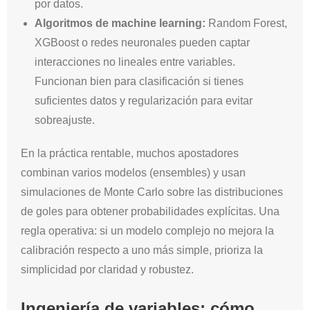
por datos.
Algoritmos de machine learning:
Random Forest,
XGBoost o redes neuronales pueden captar
interacciones no lineales entre variables.
Funcionan bien para clasificación si tienes
suficientes datos y regularización para evitar
sobreajuste.
En la práctica rentable, muchos apostadores
combinan varios modelos (ensembles) y usan
simulaciones de Monte Carlo sobre las distribuciones
de goles para obtener probabilidades explícitas. Una
regla operativa: si un modelo complejo no mejora la
calibración respecto a uno más simple, prioriza la
simplicidad por claridad y robustez.
Ingeniería de variables: cómo