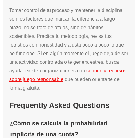
Tomar control de tu proceso y mantener la disciplina
son los factores que marcan la diferencia a largo
plazo; no se trata de atajos, sino de hábitos
sostenibles. Practica tu metodología, revisa tus
registros con honestidad y ajusta poco a poco lo que
no funcione. Si en algún momento el juego deja de ser
una actividad controlada o te genera estrés, busca
ayuda: existen organizaciones con
soporte y recursos
sobre juego responsable
que pueden orientarte de
forma gratuita.
Frequently Asked Questions
¿Cómo se calcula la probabilidad
implícita de una cuota?