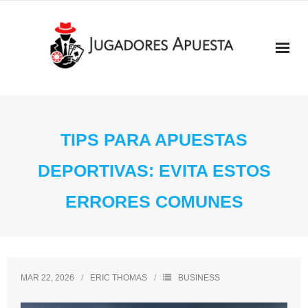
Skip
to
content
TIPS PARA APUESTAS
DEPORTIVAS: EVITA ESTOS
ERRORES COMUNES
MAR 22, 2026
ERIC THOMAS
BUSINESS