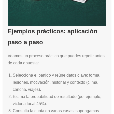
Ejemplos prácticos: aplicación
paso a paso
Veamos un proceso práctico que puedes repetir antes
de cada apuesta:
Selecciona el partido y reúne datos clave: forma,
lesiones, motivación, historial y contexto (clima,
cancha, viajes).
Estima la probabilidad de resultado (por ejemplo,
victoria local 45%).
Consulta la cuota en varias casas; supongamos