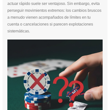
actuar rápido suele ser ventajoso. Sin embargo, evita
perseguir movimientos extremos: los cambios bruscos
a menudo vienen acompañados de límites en tu
cuenta o cancelaciones si parecen explotaciones
sistemáticas.