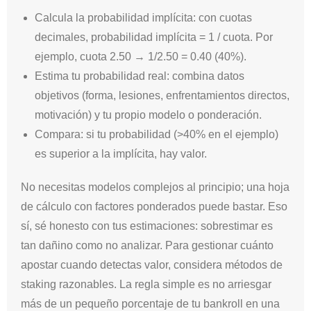
Calcula la probabilidad implícita: con cuotas
decimales, probabilidad implícita = 1 / cuota. Por
ejemplo, cuota 2.50 → 1/2.50 = 0.40 (40%).
Estima tu probabilidad real: combina datos
objetivos (forma, lesiones, enfrentamientos directos,
motivación) y tu propio modelo o ponderación.
Compara: si tu probabilidad (>40% en el ejemplo)
es superior a la implícita, hay valor.
No necesitas modelos complejos al principio; una hoja
de cálculo con factores ponderados puede bastar. Eso
sí, sé honesto con tus estimaciones: sobrestimar es
tan dañino como no analizar. Para gestionar cuánto
apostar cuando detectas valor, considera métodos de
staking razonables. La regla simple es no arriesgar
más de un pequeño porcentaje de tu bankroll en una