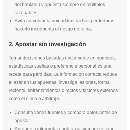
del bankroll) y apuesta siempre en múltiplos
razonables.
Evita aumentar la unidad tras rachas perdedoras:
hacerlo incrementa el riesgo de ruina.
2. Apostar sin investigación
Tomar decisiones basadas únicamente en nombres,
estadísticas sueltas o preferencia personal es una
receta para pérdidas. La información correcta reduce
el azar en tus apuestas. Investiga lesiones, forma
reciente, enfrentamientos directos y factores externos
como el clima o arbitraje.
Consulta varias fuentes y compara datos antes de
apostar.
Aprende a interpretar cuotas: no siempre reflejan