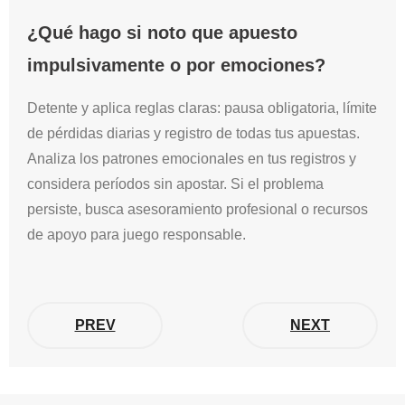
¿Qué hago si noto que apuesto
impulsivamente o por emociones?
Detente y aplica reglas claras: pausa obligatoria, límite
de pérdidas diarias y registro de todas tus apuestas.
Analiza los patrones emocionales en tus registros y
considera períodos sin apostar. Si el problema
persiste, busca asesoramiento profesional o recursos
de apoyo para juego responsable.
PREV
NEXT