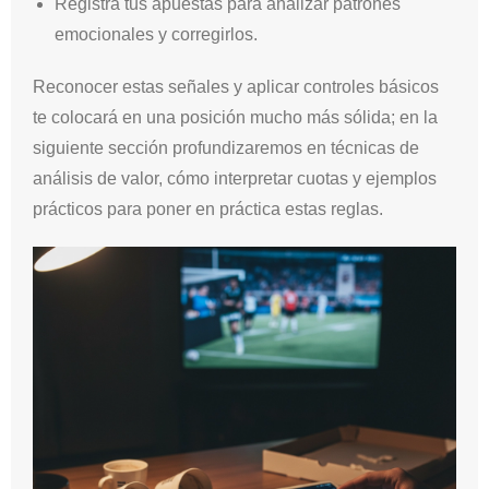
Registra tus apuestas para analizar patrones
emocionales y corregirlos.
Reconocer estas señales y aplicar controles básicos
te colocará en una posición mucho más sólida; en la
siguiente sección profundizaremos en técnicas de
análisis de valor, cómo interpretar cuotas y ejemplos
prácticos para poner en práctica estas reglas.