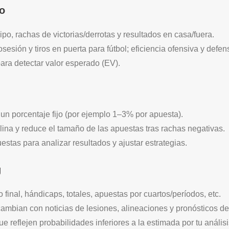
co
po, rachas de victorias/derrotas y resultados en casa/fuera.
sesión y tiros en puerta para fútbol; eficiencia ofensiva y defe
ra detectar valor esperado (EV).
 un porcentaje fijo (por ejemplo 1–3% por apuesta).
lina y reduce el tamaño de las apuestas tras rachas negativas.
estas para analizar resultados y ajustar estrategias.
g
final, hándicaps, totales, apuestas por cuartos/períodos, etc.
cambian con noticias de lesiones, alineaciones y pronósticos de
 reflejen probabilidades inferiores a la estimada por tu análisi