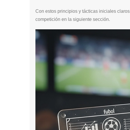
Con estos principios y tácticas iniciales claro
competición en la siguiente sección.