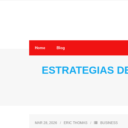
Skip
to
content
Home
Blog
ESTRATEGIAS D
MAR 28, 2026
ERIC THOMAS
BUSINESS