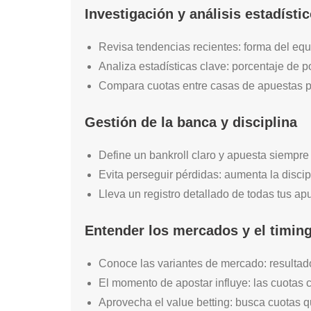
Investigación y análisis estadísti
Revisa tendencias recientes: forma del equi
Analiza estadísticas clave: porcentaje de po
Compara cuotas entre casas de apuestas pa
Gestión de la banca y disciplina
Define un bankroll claro y apuesta siempre
Evita perseguir pérdidas: aumenta la discip
Lleva un registro detallado de todas tus apu
Entender los mercados y el timin
Conoce las variantes de mercado: resultado 
El momento de apostar influye: las cuotas 
Aprovecha el value betting: busca cuotas que