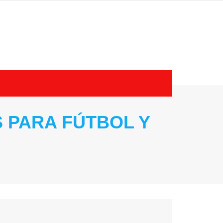
 PARA FÚTBOL Y