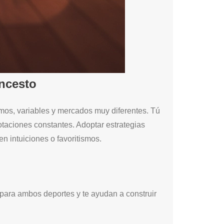
oncesto
tmos, variables y mercados muy diferentes. Tú
taciones constantes. Adoptar estrategias
en intuiciones o favoritismos.
 para ambos deportes y te ayudan a construir