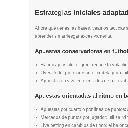
Estrategias iniciales adapta
Ahora que tienes las bases, veamos tácticas se
aprender sin arriesgar excesivamente.
Apuestas conservadoras en fútbo
Hándicap asiático ligero: reduce la volatili
Over/Under por modelado: modela probabilid
Apuestas en vivo en mercados de bajo volum
Apuestas orientadas al ritmo en 
Apuestas por cuarto o por línea de puntos: 
Mercados de puntos por jugador: utiliza mi
Live betting en cambios de ritmo: el balon