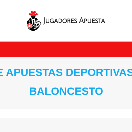
E APUESTAS DEPORTIVAS
BALONCESTO