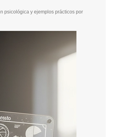
ión psicológica y ejemplos prácticos por