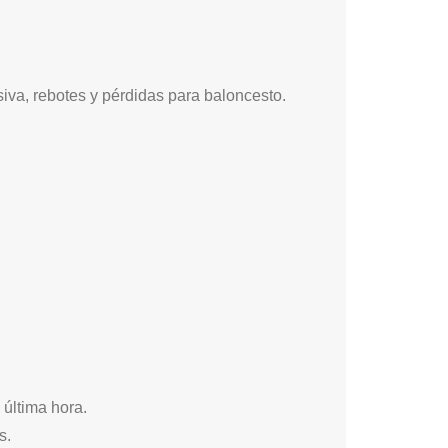
nsiva, rebotes y pérdidas para baloncesto.
 última hora.
s.