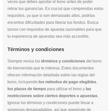
veces que debes apostar el bono antes de poder
retirar tus ganancias. Es crucial que comprendas estos
requisitos, ya que si son demasiado altos, podrías
encontrar dificultades para liberar tus fondos. Busca
bonos con requisitos de apuesta razonables para que
tu experiencia de apuestas sea más accesible.
Términos y condiciones
Siempre revisa los
términos y condiciones
del bono
de bienvenida que te interesa. Estos documentos
ofrecen información detallada sobre las reglas del
bono, incluyendo
los métodos de pago elegibles
,
los plazos de tiempo
para utilizar el bono y
las
restricciones sobre ciertos deportes o apuestas
.
Ignorar los términos y condiciones puede llevar a
sorpresas desagradables, así que asegúrate de