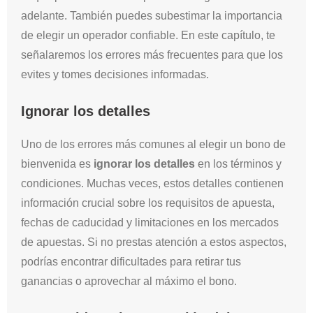
adelante. También puedes subestimar la importancia
de elegir un operador confiable. En este capítulo, te
señalaremos los errores más frecuentes para que los
evites y tomes decisiones informadas.
Ignorar los detalles
Uno de los errores más comunes al elegir un bono de
bienvenida es
ignorar los detalles
en los términos y
condiciones. Muchas veces, estos detalles contienen
información crucial sobre los requisitos de apuesta,
fechas de caducidad y limitaciones en los mercados
de apuestas. Si no prestas atención a estos aspectos,
podrías encontrar dificultades para retirar tus
ganancias o aprovechar al máximo el bono.