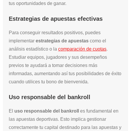
tus oportunidades de ganar.
Estrategias de apuestas efectivas
Para conseguir resultados positivos, puedes
implementar
estrategias de apuestas
como el
análisis estadístico o la
comparación de cuotas
.
Estudiar equipos, jugadores y sus desempeños
previos te ayudará a tomar decisiones más
informadas, aumentando así tus posibilidades de éxito
cuando utilices tu bono de bienvenida.
Uso responsable del bankroll
El
uso responsable del bankroll
es fundamental en
las apuestas deportivas. Esto implica gestionar
correctamente tu capital destinado para las apuestas y