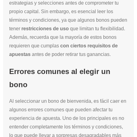
estrategias y selecciones antes de comprometer tu
propio capital. Sin embargo, es esencial leer los
términos y condiciones, ya que algunos bonos pueden
tener
restricciones de uso
que limitan tu flexibilidad.
Además, recuerda que la mayoría de estos bonos
requieren que cumplas
con ciertos requisitos de
apuestas
antes de poder retirar tus ganancias.
Errores comunes al elegir un
bono
Al seleccionar un bono de bienvenida, es fácil caer en
algunos errores comunes que pueden afectar tu
experiencia de apuesta. Uno de los principales es no
entender completamente los términos y condiciones,
lo que puede llevar a sorpresas desagradables más