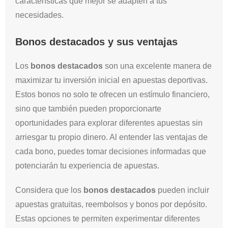
características que mejor se adapten a tus
necesidades.
Bonos destacados y sus ventajas
Los
bonos destacados
son una excelente manera de
maximizar tu inversión inicial en apuestas deportivas.
Estos bonos no solo te ofrecen un estímulo financiero,
sino que también pueden proporcionarte
oportunidades para explorar diferentes apuestas sin
arriesgar tu propio dinero. Al entender las ventajas de
cada bono, puedes tomar decisiones informadas que
potenciarán tu experiencia de apuestas.
Considera que los
bonos destacados
pueden incluir
apuestas gratuitas, reembolsos y bonos por depósito.
Estas opciones te permiten experimentar diferentes