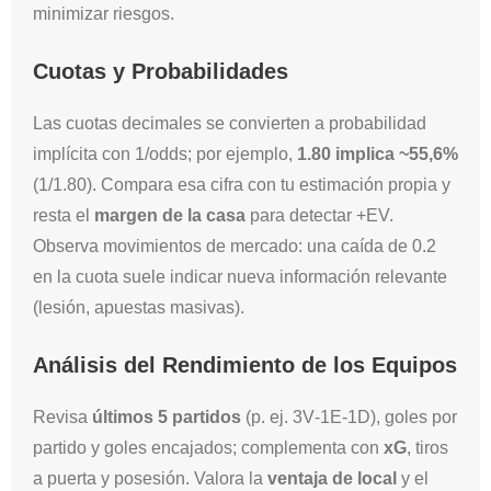
minimizar riesgos.
Cuotas y Probabilidades
Las cuotas decimales se convierten a probabilidad
implícita con 1/odds; por ejemplo,
1.80 implica ~55,6%
(1/1.80). Compara esa cifra con tu estimación propia y
resta el
margen de la casa
para detectar +EV.
Observa movimientos de mercado: una caída de 0.2
en la cuota suele indicar nueva información relevante
(lesión, apuestas masivas).
Análisis del Rendimiento de los Equipos
Revisa
últimos 5 partidos
(p. ej. 3V‑1E‑1D), goles por
partido y goles encajados; complementa con
xG
, tiros
a puerta y posesión. Valora la
ventaja de local
y el