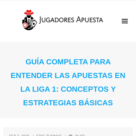
Skip
to
content
GUÍA COMPLETA PARA
ENTENDER LAS APUESTAS EN
LA LIGA 1: CONCEPTOS Y
ESTRATEGIAS BÁSICAS