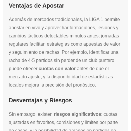
Ventajas de Apostar
Además de mercados tradicionales, la LIGA 1 permite
apostar en vivo y aprovechar formaciones, lesiones y
cambios tácticos detectables minutos antes; jornadas
regulares facilitan estrategias como apuestas de valor
y seguimiento de rachas. Por ejemplo, identificar una
racha de 4-5 partidos sin perder de un club puntero
puede ofrecer
cuotas con valor
antes de que el
mercado ajuste, y la disponibilidad de estadísticas
locales mejora la precisión del pronóstico.
Desventajas y Riesgos
Sin embargo, existen
riesgos significativos
: cuotas
ajustadas en favoritos, comisiones y límites por parte
de casas, y la posibilidad de amaños en partidos de