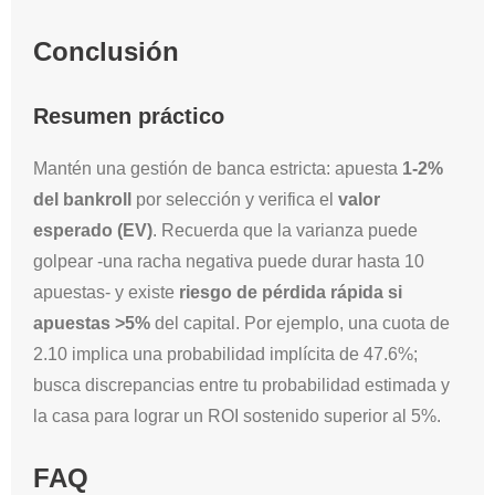
Conclusión
Resumen práctico
Mantén una gestión de banca estricta: apuesta
1-2%
del bankroll
por selección y verifica el
valor
esperado (EV)
. Recuerda que la varianza puede
golpear -una racha negativa puede durar hasta 10
apuestas- y existe
riesgo de pérdida rápida si
apuestas >5%
del capital. Por ejemplo, una cuota de
2.10 implica una probabilidad implícita de 47.6%;
busca discrepancias entre tu probabilidad estimada y
la casa para lograr un ROI sostenido superior al 5%.
FAQ