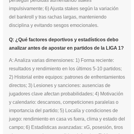
perseguir pérdidas aumentando stakes
impulsivamente; 6) Ajusta stakes según la variación
del bankroll y tras rachas largas, manteniendo
disciplina y evitando sesgos emocionales.
Q: ¿Qué factores deportivos y estadísticos debo
analizar antes de apostar en partidos de la LIGA 1?
A: Analiza varias dimensiones: 1) Forma reciente:
resultados y rendimiento en los últimos 5-10 partidos;
2) Historial entre equipos: patrones de enfrentamientos
directos; 3) Lesiones y sanciones: ausencias de
jugadores clave afectan probabilidades; 4) Motivación
y calendario: descansos, competiciones paralelas o
importancia del partido; 5) Localía y condiciones de
juego: rendimiento en casa vs fuera, clima y estado del
campo; 6) Estadísticas avanzadas: xG, posesión, tiros