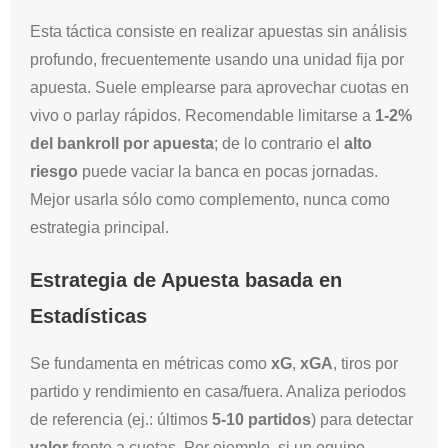
Esta táctica consiste en realizar apuestas sin análisis
profundo, frecuentemente usando una unidad fija por
apuesta. Suele emplearse para aprovechar cuotas en
vivo o parlay rápidos. Recomendable limitarse a
1-2%
del bankroll por apuesta
; de lo contrario el
alto
riesgo
puede vaciar la banca en pocas jornadas.
Mejor usarla sólo como complemento, nunca como
estrategia principal.
Estrategia de Apuesta basada en
Estadísticas
Se fundamenta en métricas como
xG
,
xGA
, tiros por
partido y rendimiento en casa/fuera. Analiza periodos
de referencia (ej.: últimos
5-10 partidos
) para detectar
valor
frente a cuotas. Por ejemplo, si un equipo