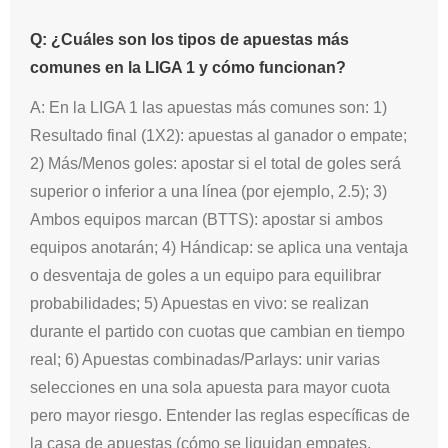
Q: ¿Cuáles son los tipos de apuestas más
comunes en la LIGA 1 y cómo funcionan?
A: En la LIGA 1 las apuestas más comunes son: 1)
Resultado final (1X2): apuestas al ganador o empate;
2) Más/Menos goles: apostar si el total de goles será
superior o inferior a una línea (por ejemplo, 2.5); 3)
Ambos equipos marcan (BTTS): apostar si ambos
equipos anotarán; 4) Hándicap: se aplica una ventaja
o desventaja de goles a un equipo para equilibrar
probabilidades; 5) Apuestas en vivo: se realizan
durante el partido con cuotas que cambian en tiempo
real; 6) Apuestas combinadas/Parlays: unir varias
selecciones en una sola apuesta para mayor cuota
pero mayor riesgo. Entender las reglas específicas de
la casa de apuestas (cómo se liquidan empates,