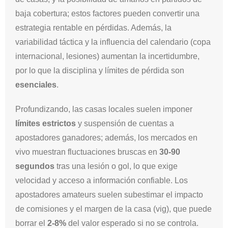
baja cobertura; estos factores pueden convertir una
estrategia rentable en pérdidas. Además, la
variabilidad táctica y la influencia del calendario (copa
internacional, lesiones) aumentan la incertidumbre,
por lo que la disciplina y límites de pérdida son
esenciales
.
Profundizando, las casas locales suelen imponer
límites estrictos
y suspensión de cuentas a
apostadores ganadores; además, los mercados en
vivo muestran fluctuaciones bruscas en
30-90
segundos
tras una lesión o gol, lo que exige
velocidad y acceso a información confiable. Los
apostadores amateurs suelen subestimar el impacto
de comisiones y el margen de la casa (vig), que puede
borrar el
2-8%
del valor esperado si no se controla.