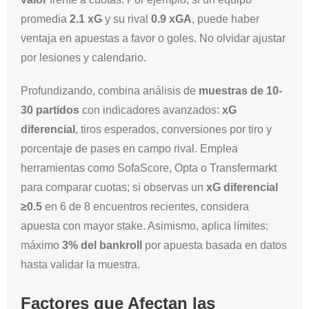
promedia
2.1 xG
y su rival
0.9 xGA
, puede haber
ventaja en apuestas a favor o goles. No olvidar ajustar
por lesiones y calendario.
Profundizando, combina análisis de
muestras de 10-
30 partidos
con indicadores avanzados:
xG
diferencial
, tiros esperados, conversiones por tiro y
porcentaje de pases en campo rival. Emplea
herramientas como SofaScore, Opta o Transfermarkt
para comparar cuotas; si observas un
xG diferencial
≥0.5
en 6 de 8 encuentros recientes, considera
apuesta con mayor stake. Asimismo, aplica límites:
máximo
3% del bankroll
por apuesta basada en datos
hasta validar la muestra.
Factores que Afectan las