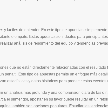
y fáciles de entender. En este tipo de apuestas, simplemente e
 visitante o empate. Estas apuestas son ideales para principiante
 realizar análisis de rendimiento del equipo y tendencias previ
ones que no están directamente relacionadas con el resultado f
 un penalti. Este tipo de apuestas permite un enfoque más detal
an estadísticas y datos históricos para predecir estos eventos
ir un análisis más profundo y una comprensión clara de las din
ca el primer gol, apostar en su favor puede resultar en un reto
squina también son opciones populares. Estudiar las tendencias