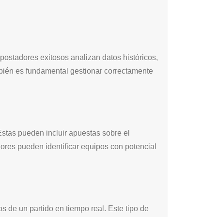
postadores exitosos analizan datos históricos,
mbién es fundamental gestionar correctamente
Estas pueden incluir apuestas sobre el
ores pueden identificar equipos con potencial
 de un partido en tiempo real. Este tipo de