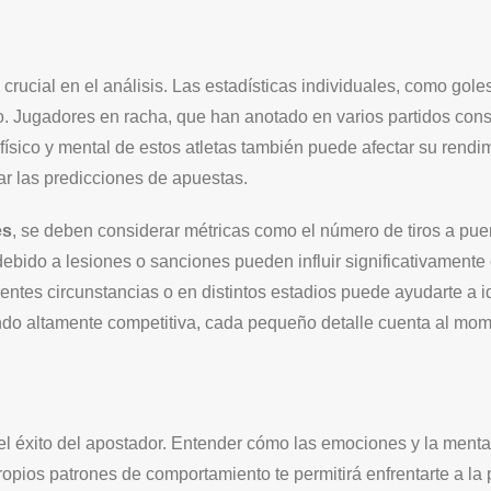
crucial en el análisis. Las estadísticas individuales, como goles
o. Jugadores en racha, que han anotado en varios partidos cons
 físico y mental de estos atletas también puede afectar su rend
ar las predicciones de apuestas.
es
, se deben considerar métricas como el número de tiros a puert
ebido a lesiones o sanciones pueden influir significativamente 
ntes circunstancias o en distintos estadios puede ayudarte a 
endo altamente competitiva, cada pequeño detalle cuenta al mom
el éxito del apostador. Entender cómo las emociones y la menta
propios patrones de comportamiento te permitirá enfrentarte a l