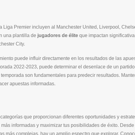
 Liga Premier incluyen al Manchester United, Liverpool, Chels
n una plantilla de
jugadores de élite
que impactan significati
hester City.
imiento puede influir directamente en los resultados de las apue
orada 2022-2023, puede determinar el desenlace de un partido.
la temporada son fundamentales para predecir resultados. Mante
hacer apuestas informadas.
s categorías que proporcionan diferentes oportunidades y estrate
 más informadas y maximizar tus posibilidades de éxito. Desde
s más complejas, hay un amplio espectro que explorar. Conocer 