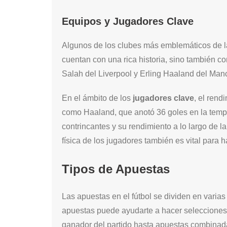
Equipos y Jugadores Clave
Algunos de los clubes más emblemáticos de la
cuentan con una rica historia, sino también co
Salah del Liverpool y Erling Haaland del Manc
En el ámbito de los
jugadores clave
, el rend
como Haaland, que anotó 36 goles en la temp
contrincantes y su rendimiento a lo largo de 
física de los jugadores también es vital para 
Tipos de Apuestas
Las apuestas en el fútbol se dividen en varia
apuestas puede ayudarte a hacer selecciones
ganador del partido hasta apuestas combinada