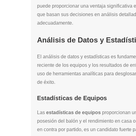
puede proporcionar una ventaja significativa 
que basan sus decisiones en análisis detalla
adecuadamente.
Análisis de Datos y Estadíst
El análisis de datos y estadísticas es fundame
reciente de los equipos y los resultados de en
uso de herramientas analíticas para desglosar
de éxito.
Estadísticas de Equipos
Las
estadísticas de equipos
proporcionan un
posesión del balón y el rendimiento en casa 
en contra por partido, es un candidato fuerte 