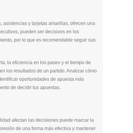
, asistencias y tarjetas amarillas, ofrecen una
ecutivos, pueden ser decisivos en los
imiento, por lo que es recomendable seguir sus
a, la eficiencia en los pases y el tiempo de
en los resultados de un partido. Analizar cómo
identificar oportunidades de apuesta más
ento de decidir tus apuestas.
lidad afectan las decisiones puede marcar la
a presión de una forma más efectiva y mantener