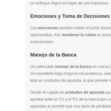
un enfoque lógico en lugar de uno impulsivo.
Emociones y Toma de Decisiones
Las
emociones
pueden nublar el juicio duran
apresuradas. Así,
mantener la calma
es esenc
emocionales.
Manejo de la Banca
Un adecuado
manejo de la banca
es crucial 
sin excederlo bajo ninguna circunstancia, aseg
total en unidades de apuesta, lo que permite 
Dividir el capital en
unidades de apuesta
ayu
apostar entre el 1% y el 5% de tu banca por 
apuestas al permitir que una serie de pérdidas