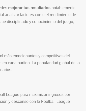
uedes
mejorar tus resultados
notablemente.
al analizar factores como el rendimiento de
oque disciplinado y conocimiento del juego,
bol más emocionantes y competitivas del
 en cada partido. La popularidad global de la
narios.
tball League para maximizar ingresos por
oción y descenso con la Football League