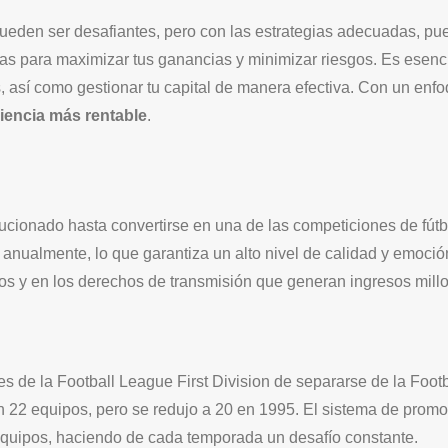
ueden ser desafiantes, pero con las estrategias adecuadas, p
das para maximizar tus ganancias y minimizar riesgos. Es esenci
s, así como gestionar tu capital de manera efectiva. Con un enf
iencia más rentable
.
lucionado hasta convertirse en una de las competiciones de fút
nualmente, lo que garantiza un alto nivel de calidad y emoción
dos y en los derechos de transmisión que generan ingresos millo
bes de la Football League First Division de separarse de la Foo
 22 equipos, pero se redujo a 20 en 1995. El sistema de prom
 equipos, haciendo de cada temporada un desafío constante.