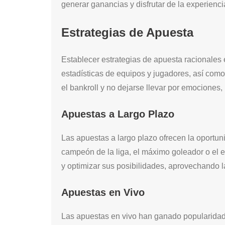
generar ganancias y disfrutar de la experien
Estrategias de Apuesta
Establecer estrategias de apuesta racionales 
estadísticas de equipos y jugadores, así com
el bankroll y no dejarse llevar por emociones
Apuestas a Largo Plazo
Las apuestas a largo plazo ofrecen la oportun
campeón de la liga, el máximo goleador o el 
y optimizar sus posibilidades, aprovechando l
Apuestas en Vivo
Las apuestas en vivo han ganado popularidad, 