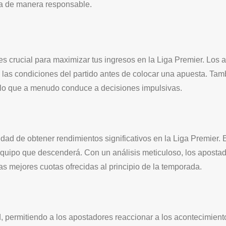
cia de manera responsable.
es crucial para maximizar tus ingresos en la Liga Premier. Los a
o las condiciones del partido antes de colocar una apuesta. Ta
, lo que a menudo conduce a decisiones impulsivas.
idad de obtener rendimientos significativos en la Liga Premier. 
equipo que descenderá. Con un análisis meticuloso, los apostad
as mejores cuotas ofrecidas al principio de la temporada.
permitiendo a los apostadores reaccionar a los acontecimientos