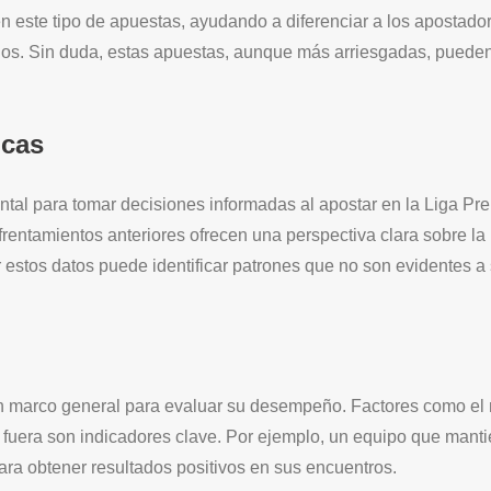
en este tipo de apuestas, ayudando a diferenciar a los apostado
dos. Sin duda, estas apuestas, aunque más arriesgadas, pueden
icas
ntal para tomar decisiones informadas al apostar en la Liga Pre
frentamientos anteriores ofrecen una perspectiva clara sobre la
 estos datos puede identificar patrones que no son evidentes a 
 marco general para evaluar su desempeño. Factores como el nú
o fuera son indicadores clave. Por ejemplo, un equipo que mant
para obtener resultados positivos en sus encuentros.