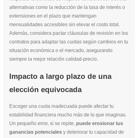
alternativas como la reducción de la tasa de interés o
extensiones en el plazo que mantengan
mensualidades accesibles sin elevar el costo total.
Además, considera pactar cláusulas de revisión en los
contratos para adaptar las cuotas según cambios en tu
situación económica o el mercado, asegurando
siempre la mejor relación calidad-precio.
Impacto a largo plazo de una
elección equivocada
Escoger una cuota inadecuada puede afectar tu
estabilidad financiera mucho más de lo que imaginas.
Un pequeño error, si se repite,
puede erosionar tus
ganancias potenciales
y deteriorar tu capacidad de