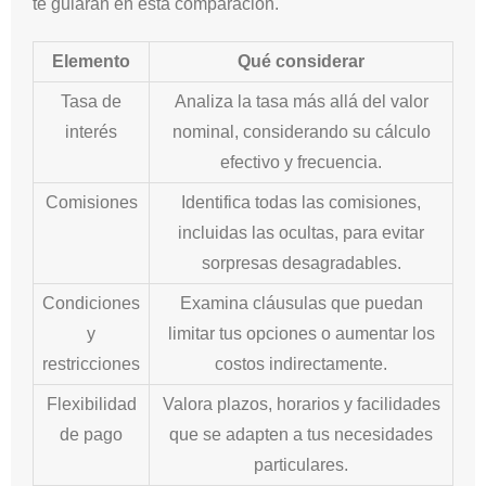
te guiarán en esta comparación.
Elemento
Qué considerar
Tasa de
Analiza la tasa más allá del valor
interés
nominal, considerando su cálculo
efectivo y frecuencia.
Comisiones
Identifica todas las comisiones,
incluidas las ocultas, para evitar
sorpresas desagradables.
Condiciones
Examina cláusulas que puedan
y
limitar tus opciones o aumentar los
restricciones
costos indirectamente.
Flexibilidad
Valora plazos, horarios y facilidades
de pago
que se adapten a tus necesidades
particulares.