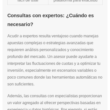
fácil de usar
plataforma para exactitud
Consultas con expertos: ¿Cuándo es
necesario?
Acudir a expertos resulta ventajoso cuando manejas
apuestas complejas o estrategias avanzadas que
requieren análisis personalizados y conocimiento
profundo del mercado. Un asesor puede ayudarte a
interpretar las fluctuaciones de cuotas y a optimizar tu
inversión, especialmente en escenarios variables o
poco comunes donde las herramientas automáticas no
son suficientes.
Además, las consultas con especialistas proporcionan
un valor agregado al ofrecer perspectivas basadas en
experiencia y datos históricos. Por ejemplo, si estás