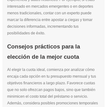
interesado en mercados emergentes o en deportes
menos tradicionales, contar con un experto puede
marcar la diferencia entre apostar a ciegas y tomar
decisiones informadas, incrementando tus
posibilidades de éxito.
Consejos prácticos para la
elección de la mejor cuota
Al elegir la cuota ideal, comienza por analizar cómo
encaja cada opción en tu presupuesto mensual y tus
objetivos financieros a largo plazo. Favorece cuotas
que no solo ofrezcan pagos bajos, sino que también
minimicen el costo total del préstamo o servicio.
Además, considera posibles promociones temporales