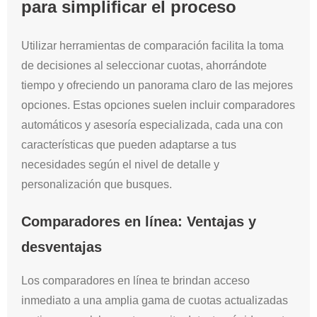
para simplificar el proceso
Utilizar herramientas de comparación facilita la toma
de decisiones al seleccionar cuotas, ahorrándote
tiempo y ofreciendo un panorama claro de las mejores
opciones. Estas opciones suelen incluir comparadores
automáticos y asesoría especializada, cada una con
características que pueden adaptarse a tus
necesidades según el nivel de detalle y
personalización que busques.
Comparadores en línea: Ventajas y
desventajas
Los comparadores en línea te brindan acceso
inmediato a una amplia gama de cuotas actualizadas