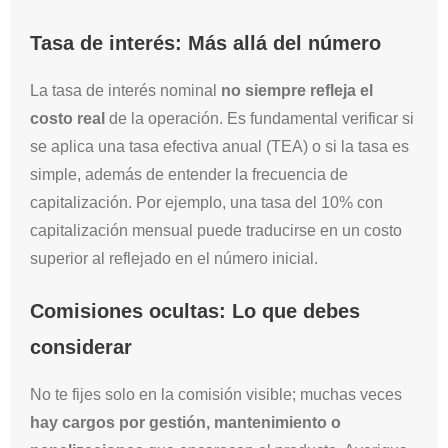
Tasa de interés: Más allá del número
La tasa de interés nominal
no siempre refleja el
costo real
de la operación. Es fundamental verificar si
se aplica una tasa efectiva anual (TEA) o si la tasa es
simple, además de entender la frecuencia de
capitalización. Por ejemplo, una tasa del 10% con
capitalización mensual puede traducirse en un costo
superior al reflejado en el número inicial.
Comisiones ocultas: Lo que debes
considerar
No te fijes solo en la comisión visible; muchas veces
hay cargos por gestión, mantenimiento o