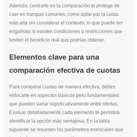
Además, centrarte en la comparación te protege de
caer en trampas comunes, como optar por la cuota
más alta sin considerar el contexto, lo que puede ser
engañoso si existen condiciones o restricciones que
limiten el beneficio real que podrías obtener.
Elementos clave para una
comparación efectiva de cuotas
Para comparar cuotas de manera efectiva, debes
enfocarte en aspectos básicos pero fundamentales
que pueden variar significativamente entre ofertas.
Evaluar detalladamente cada elemento te permitirá
identificar la opción más ventajosa. En la tabla
siguiente se resumen los parámetros esenciales que