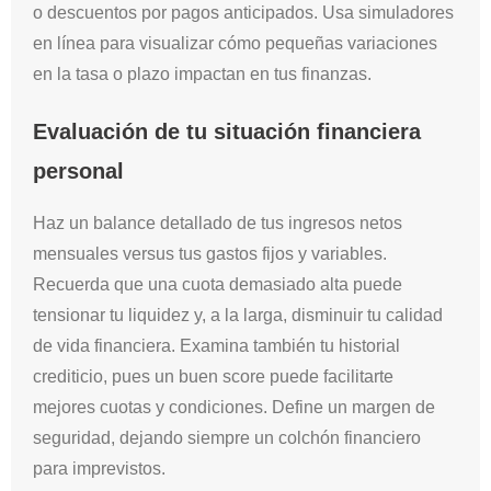
o descuentos por pagos anticipados. Usa simuladores
en línea para visualizar cómo pequeñas variaciones
en la tasa o plazo impactan en tus finanzas.
Evaluación de tu situación financiera
personal
Haz un balance detallado de tus ingresos netos
mensuales versus tus gastos fijos y variables.
Recuerda que una cuota demasiado alta puede
tensionar tu liquidez y, a la larga, disminuir tu calidad
de vida financiera. Examina también tu historial
crediticio, pues un buen score puede facilitarte
mejores cuotas y condiciones. Define un margen de
seguridad, dejando siempre un colchón financiero
para imprevistos.