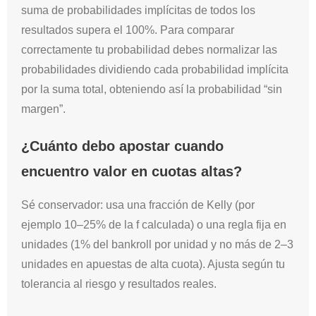
suma de probabilidades implícitas de todos los
resultados supera el 100%. Para comparar
correctamente tu probabilidad debes normalizar las
probabilidades dividiendo cada probabilidad implícita
por la suma total, obteniendo así la probabilidad “sin
margen”.
¿Cuánto debo apostar cuando
encuentro valor en cuotas altas?
Sé conservador: usa una fracción de Kelly (por
ejemplo 10–25% de la f calculada) o una regla fija en
unidades (1% del bankroll por unidad y no más de 2–3
unidades en apuestas de alta cuota). Ajusta según tu
tolerancia al riesgo y resultados reales.