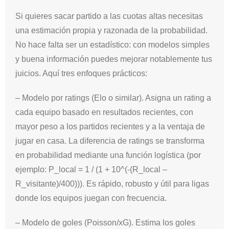
Si quieres sacar partido a las cuotas altas necesitas
una estimación propia y razonada de la probabilidad.
No hace falta ser un estadístico: con modelos simples
y buena información puedes mejorar notablemente tus
juicios. Aquí tres enfoques prácticos:
– Modelo por ratings (Elo o similar). Asigna un rating a
cada equipo basado en resultados recientes, con
mayor peso a los partidos recientes y a la ventaja de
jugar en casa. La diferencia de ratings se transforma
en probabilidad mediante una función logística (por
ejemplo: P_local = 1 / (1 + 10^(-(R_local –
R_visitante)/400))). Es rápido, robusto y útil para ligas
donde los equipos juegan con frecuencia.
– Modelo de goles (Poisson/xG). Estima los goles