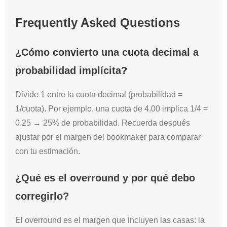
Frequently Asked Questions
¿Cómo convierto una cuota decimal a
probabilidad implícita?
Divide 1 entre la cuota decimal (probabilidad =
1/cuota). Por ejemplo, una cuota de 4,00 implica 1/4 =
0,25 → 25% de probabilidad. Recuerda después
ajustar por el margen del bookmaker para comparar
con tu estimación.
¿Qué es el overround y por qué debo
corregirlo?
El overround es el margen que incluyen las casas: la