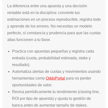
La diferencia entre una apuesta y una decisión
rentable está en la disciplina: convierte tus
estimaciones en un proceso reproducible, registra todo
y aprende de los errores. No necesitas un modelo
perfecto, sí constancia y prudencia para que las cuotas
altas funcionen a tu favor.
Practica con apuestas pequeñas y registra cada
entrada (cuota, probabilidad estimada, stake y
resultado).
Automatiza alertas de cuotas y movimientos usando
herramientas como
OddsPortal
para no perder
oportunidades de valor.
Revisa periódicamente tu rendimiento (closing line,
ROI por tipo de apuesta) y ajusta tu gestión de
banca antes de aumentar tamaño de stakes.