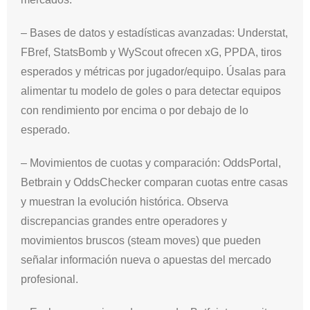
– Bases de datos y estadísticas avanzadas: Understat,
FBref, StatsBomb y WyScout ofrecen xG, PPDA, tiros
esperados y métricas por jugador/equipo. Úsalas para
alimentar tu modelo de goles o para detectar equipos
con rendimiento por encima o por debajo de lo
esperado.
– Movimientos de cuotas y comparación: OddsPortal,
Betbrain y OddsChecker comparan cuotas entre casas
y muestran la evolución histórica. Observa
discrepancias grandes entre operadores y
movimientos bruscos (steam moves) que pueden
señalar información nueva o apuestas del mercado
profesional.