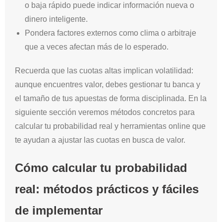
o baja rápido puede indicar información nueva o
dinero inteligente.
Pondera factores externos como clima o arbitraje
que a veces afectan más de lo esperado.
Recuerda que las cuotas altas implican volatilidad:
aunque encuentres valor, debes gestionar tu banca y
el tamaño de tus apuestas de forma disciplinada. En la
siguiente sección veremos métodos concretos para
calcular tu probabilidad real y herramientas online que
te ayudan a ajustar las cuotas en busca de valor.
Cómo calcular tu probabilidad
real: métodos prácticos y fáciles
de implementar